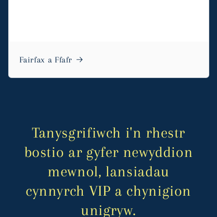
Fairfax a Ffafr
Tanysgrifiwch i'n rhestr
bostio ar gyfer newyddion
mewnol, lansiadau
cynnyrch VIP a chynigion
unigryw.