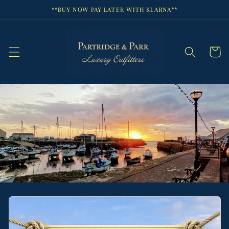
Neidio
**BUY NOW PAY LATER WITH KLARNA**
i'r
cynnwys
Cart