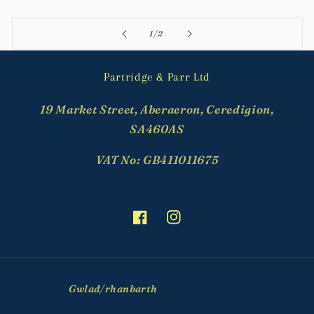
o
1
/
2
Partridge & Parr Ltd
19 Market Street, Aberaeron, Ceredigion,
SA460AS
VAT No: GB411011675
Facebook
Instagram
Gwlad/rhanbarth